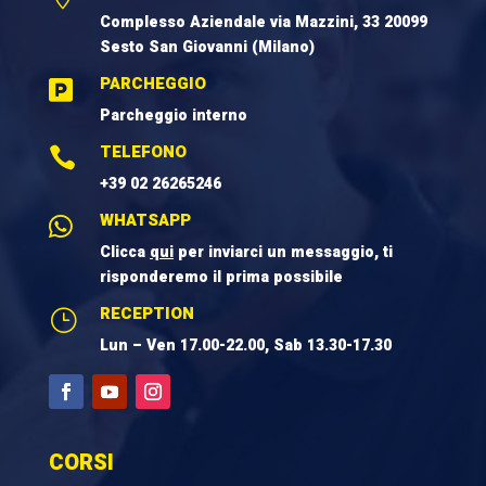
Complesso Aziendale via Mazzini, 33 20099
Sesto San Giovanni (Milano)
PARCHEGGIO

Parcheggio interno
TELEFONO

+39 02 26265246
WHATSAPP

Clicca
qui
per inviarci un messaggio, ti
risponderemo il prima possibile
RECEPTION
}
Lun – Ven 17.00-22.00, Sab 13.30-17.30
CORSI