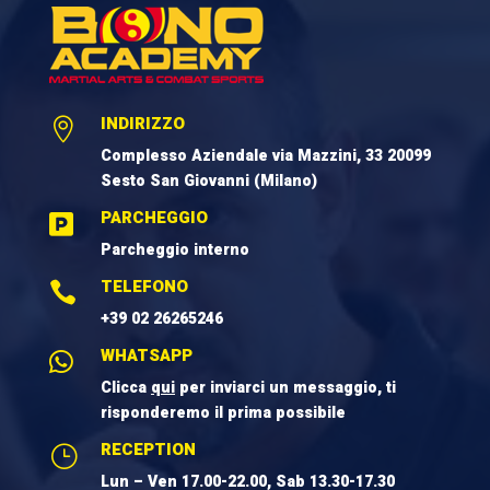
INDIRIZZO

Complesso Aziendale via Mazzini, 33 20099
Sesto San Giovanni (Milano)
PARCHEGGIO

Parcheggio interno
TELEFONO

+39 02 26265246
WHATSAPP

Clicca
qui
per inviarci un messaggio, ti
risponderemo il prima possibile
RECEPTION
}
Lun – Ven 17.00-22.00, Sab 13.30-17.30