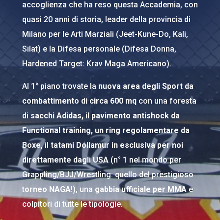
accoglienza che ha reso questa Accademia, con
quasi 20 anni di storia, leader della provincia di
Milano per le Arti Marziali (Jeet-Kune-Do, Kali,
Silat) e la Difesa personale (Difesa Donna,
Hardened Target: Krav Maga Americano).
Al 1° piano trovate la
nuova area degli Sport da
combattimento di circa 600 mq
con una foresta
di
sacchi Adidas, il pavimento antishock da
Functional training, un ring regolamentare da
Boxe
, il
tatami Dollamur in esclusiva per noi
direttamente dagli USA
(n° 1 nel mondo per
Grappling/BJJ/Wrestling: quello del prestigioso
t
orneo NAGA
!), una
gabbia ufficiale per MMA
e
colpitori di tutte le tipologie.