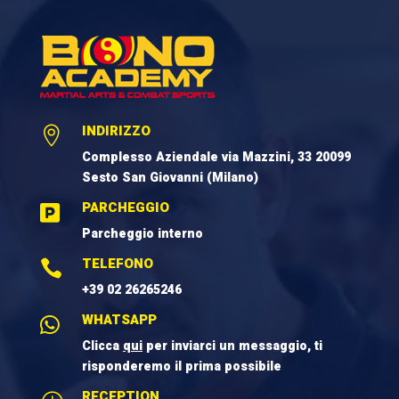
INDIRIZZO

Complesso Aziendale via Mazzini, 33 20099
Sesto San Giovanni (Milano)
PARCHEGGIO

Parcheggio interno
TELEFONO

+39 02 26265246
WHATSAPP

Clicca
qui
per inviarci un messaggio, ti
risponderemo il prima possibile
RECEPTION