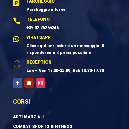
PARCHEGGIO

Parcheggio interno
TELEFONO

+39 02 26265246
WHATSAPP

Clicca
qui
per inviarci un messaggio, ti
risponderemo il prima possibile
RECEPTION
}
Lun – Ven 17.00-22.00, Sab 13.30-17.30
CORSI
ARTI MARZIALI
COMBAT SPORTS & FITNESS