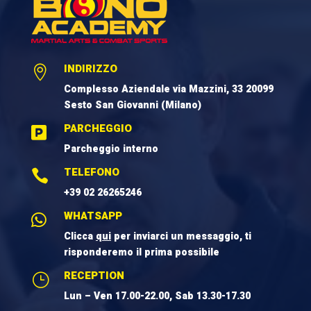
INDIRIZZO

Complesso Aziendale via Mazzini, 33 20099
Sesto San Giovanni (Milano)
PARCHEGGIO

Parcheggio interno
TELEFONO

+39 02 26265246
WHATSAPP

Clicca
qui
per inviarci un messaggio, ti
risponderemo il prima possibile
RECEPTION
}
Lun – Ven 17.00-22.00, Sab 13.30-17.30