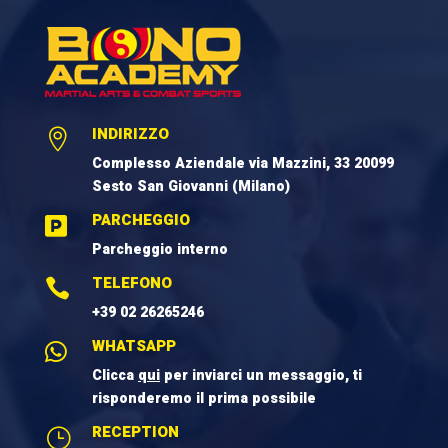
INDIRIZZO

Complesso Aziendale via Mazzini, 33 20099
Sesto San Giovanni (Milano)
PARCHEGGIO

Parcheggio interno
TELEFONO

+39 02 26265246
WHATSAPP

Clicca
qui
per inviarci un messaggio, ti
risponderemo il prima possibile
RECEPTION
}