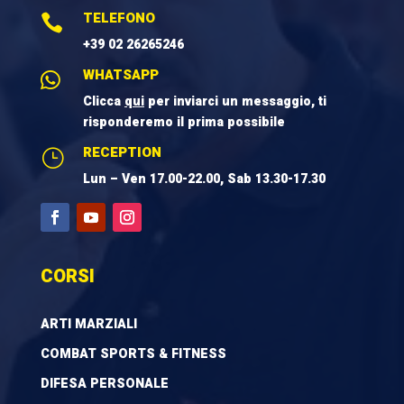
TELEFONO

+39 02 26265246
WHATSAPP

Clicca
qui
per inviarci un messaggio, ti
risponderemo il prima possibile
RECEPTION
}
Lun – Ven 17.00-22.00, Sab 13.30-17.30
CORSI
ARTI MARZIALI
COMBAT SPORTS & FITNESS
DIFESA PERSONALE