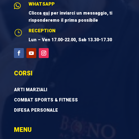
WHATSAPP

Clicca
qui
per inviarci un messaggio, ti
risponderemo il prima possibile
RECEPTION
}
Lun – Ven 17.00-22.00, Sab 13.30-17.30
CORSI
ARTI MARZIALI
COMBAT SPORTS & FITNESS
DIFESA PERSONALE
MENU