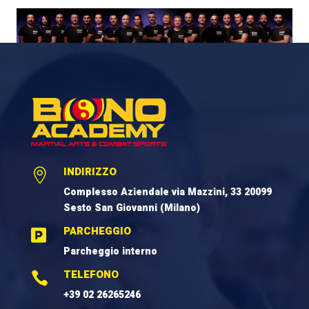
INDIRIZZO

Complesso Aziendale via Mazzini, 33 20099
Sesto San Giovanni (Milano)
PARCHEGGIO

Parcheggio interno
TELEFONO

+39 02 26265246