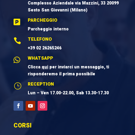
Complesso Aziendale via Mazzini, 33 20099
Sesto San Giovanni (Milano)
PARCHEGGIO

Parcheggio interno
TELEFONO

+39 02 26265246
WHATSAPP

Clicca
qui
per inviarci un messaggio, ti
risponderemo il prima possibile
RECEPTION
}
Lun – Ven 17.00-22.00, Sab 13.30-17.30
CORSI