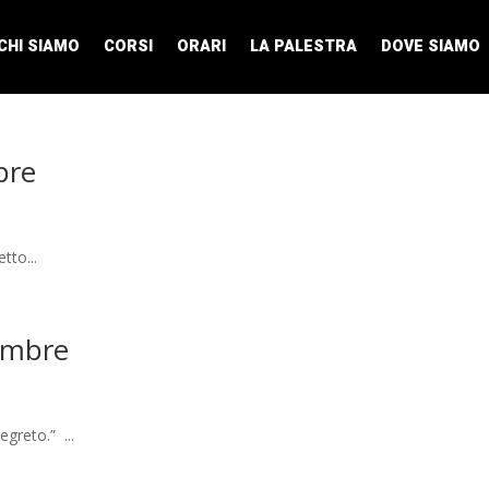
CHI SIAMO
CORSI
ORARI
LA PALESTRA
DOVE SIAMO
bre
tto...
tembre
egreto.” ...