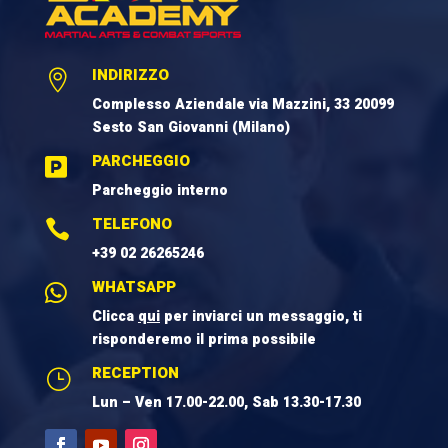
INDIRIZZO

Complesso Aziendale via Mazzini, 33 20099
Sesto San Giovanni (Milano)
PARCHEGGIO

Parcheggio interno
TELEFONO

+39 02 26265246
WHATSAPP

Clicca
qui
per inviarci un messaggio, ti
risponderemo il prima possibile
RECEPTION
}
Lun – Ven 17.00-22.00, Sab 13.30-17.30