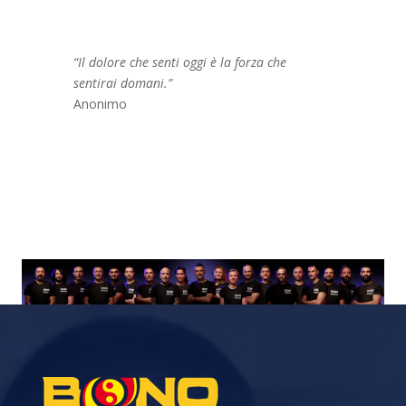
“Il dolore che senti oggi è la forza che
sentirai domani.”
Anonimo