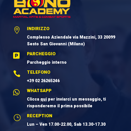
INDIRIZZO

Complesso Aziendale via Mazzini, 33 20099
Sesto San Giovanni (Milano)
PARCHEGGIO

Parcheggio interno
TELEFONO

+39 02 26265246
WHATSAPP

Clicca
qui
per inviarci un messaggio, ti
risponderemo il prima possibile
RECEPTION
}
Lun – Ven 17.00-22.00, Sab 13.30-17.30