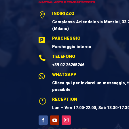
INDIRIZZO

Complesso Aziendale via Mazzini, 33 
(Milano)
PARCHEGGIO

Parcheggio interno
TELEFONO

+39 02 26265246
WHATSAPP

Clicca
qui
per inviarci un messaggio, 
possibile
RECEPTION
}
Lun – Ven 17.00-22.00, Sab 13.30-17.3