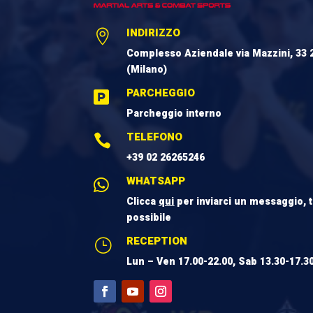
INDIRIZZO

Complesso Aziendale via Mazzini, 33 
(Milano)
PARCHEGGIO

Parcheggio interno
TELEFONO

+39 02 26265246
WHATSAPP

Clicca
qui
per inviarci un messaggio, 
possibile
RECEPTION
}
Lun – Ven 17.00-22.00, Sab 13.30-17.3