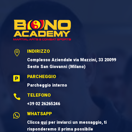
INDIRIZZO

Complesso Aziendale via Mazzini, 33 20099
Sesto San Giovanni (Milano)
PARCHEGGIO

Parcheggio interno
TELEFONO

+39 02 26265246
WHATSAPP

Clicca
qui
per inviarci un messaggio, ti
risponderemo il prima possibile