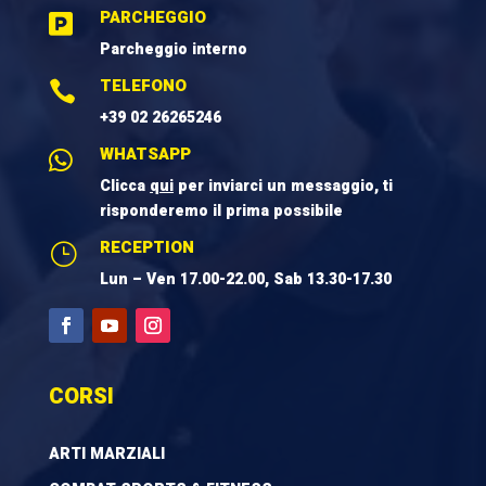
PARCHEGGIO

Parcheggio interno
TELEFONO

+39 02 26265246
WHATSAPP

Clicca
qui
per inviarci un messaggio, ti
risponderemo il prima possibile
RECEPTION
}
Lun – Ven 17.00-22.00, Sab 13.30-17.30
CORSI
ARTI MARZIALI