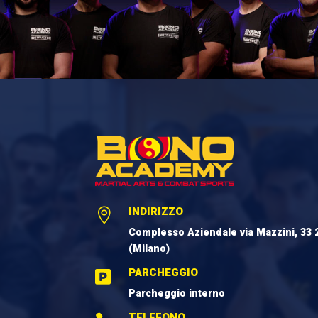
INDIRIZZO

Complesso Aziendale via Mazzini, 33 
(Milano)
PARCHEGGIO

Parcheggio interno
TELEFONO