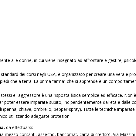
mente alle donne, in cui
viene insegnato ad affrontare e gestire, psico
standard dei corsi negli USA, è organizzato per creare una vera e prop
in piedi che a terra. La prima “arma” che si apprende è un comportament
 stessi e l’aggressore è una risposta fisica semplice ed efficace. Non è
r poter essere imparate subito, indipendentemente dall’età e dalle con
ali (penna, chiave, ombrello, pepper-spray). Tutte le tecniche imparat
nico utilizzando adeguate protezioni.
ia,
da effettuarsi:
a mezzo contanti, assegno, bancomat, carta di credito), Via Mazzini 