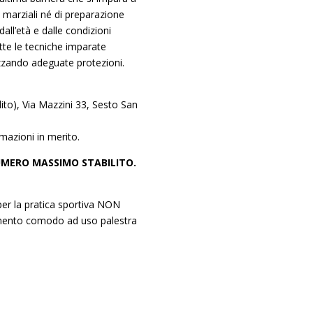
i marziali né di preparazione
ll’età e dalle condizioni
utte le tecniche imparate
izzando adeguate protezioni.
to), Via Mazzini 33, Sesto San
mazioni in merito.
UMERO MASSIMO STABILITO.
 per la pratica sportiva NON
liamento comodo ad uso palestra