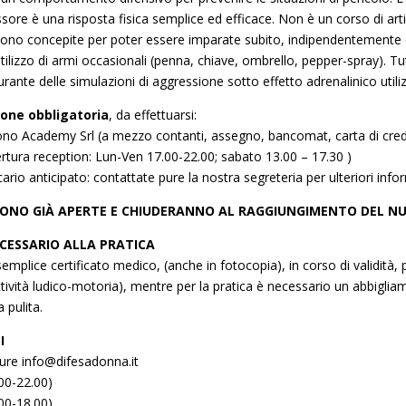
essore è una risposta fisica semplice ed efficace. Non è un corso di art
 sono concepite per poter essere imparate subito, indipendentemente da
utilizzo di armi occasionali (penna, chiave, ombrello, pepper-spray). T
rante delle simulazioni di aggressione sotto effetto adrenalinico util
one obbligatoria
, da effettuarsi:
ono Academy Srl (a mezzo contanti, assegno, bancomat, carta di credi
ertura reception: Lun-Ven 17.00-22.00; sabato 13.00 – 17.30 )
io anticipato: contattate pure la nostra segreteria per ulteriori infor
 SONO GIÀ APERTE E CHIUDERANNO AL RAGGIUNGIMENTO DEL N
CESSARIO ALLA PRATICA
semplice certificato medico, (anche in fotocopia), in corso di validità,
attività ludico-motoria), mentre per la pratica è necessario un abbig
 pulita.
I
ure info@difesadonna.it
00-22.00)
00-18.00)