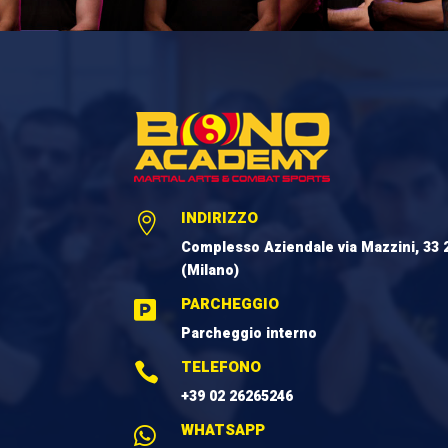
INDIRIZZO

Complesso Aziendale via Mazzini, 33 
(Milano)
PARCHEGGIO

Parcheggio interno
TELEFONO

+39 02 26265246
WHATSAPP
