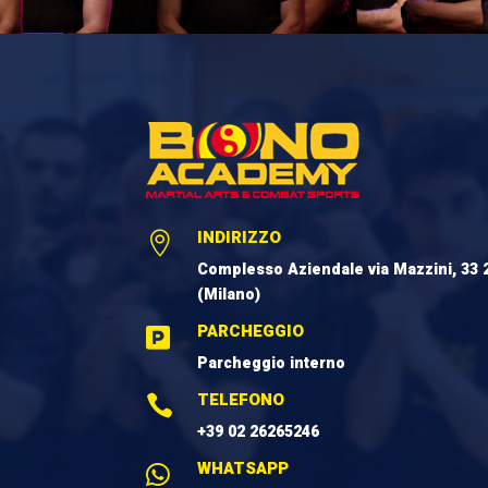
INDIRIZZO

Complesso Aziendale via Mazzini, 33 
(Milano)
PARCHEGGIO

Parcheggio interno
TELEFONO

+39 02 26265246
WHATSAPP
