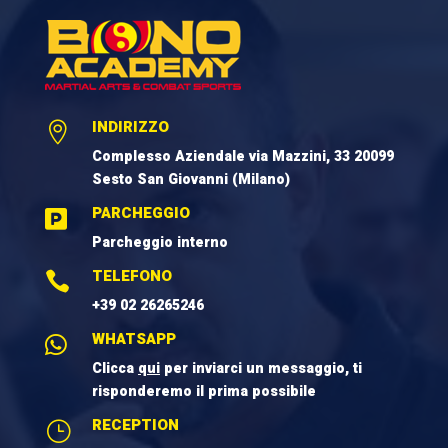
INDIRIZZO

Complesso Aziendale via Mazzini, 33 20099
Sesto San Giovanni (Milano)
PARCHEGGIO

Parcheggio interno
TELEFONO

+39 02 26265246
WHATSAPP

Clicca
qui
per inviarci un messaggio, ti
risponderemo il prima possibile
RECEPTION
}